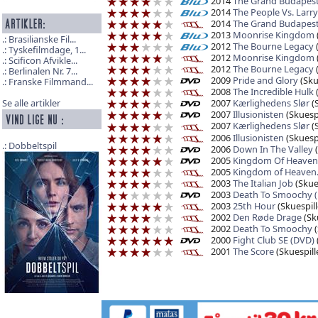
2014
The Grand Budapest
2014
The People Vs. Larry
2014
The Grand Budapest
2013
Moonrise Kingdom
Brasilianske Fil...
2012
The Bourne Legacy
(
Tyskefilmdage, 1...
2012
Moonrise Kingdom
Scificon Afvikle...
2012
The Bourne Legacy
(
Berlinalen Nr. 7...
2009
Pride and Glory
(Sku
Franske Filmmand...
2008
The Incredible Hulk
(
2007
Kærlighedens Slør
(S
Se alle artikler
2007
Illusionisten
(Skuespi
2007
Kærlighedens Slør
(S
2006
Illusionisten
(Skuespi
Dobbeltspil
2006
Down In The Valley
(
2005
Kingdom Of Heaven –
2005
Kingdom of Heaven
2003
The Italian Job
(Skues
2003
Death To Smoochy 
2003
25th Hour
(Skuespill
2002
Den Røde Drage
(Sku
2002
Death To Smoochy
(
2000
Fight Club SE (DVD)
2001
The Score
(Skuespill