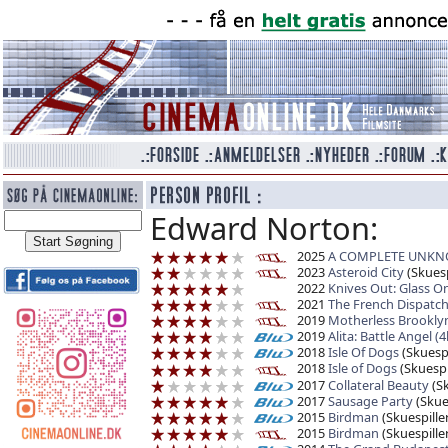
Edward Norton:
2025
A COMPLETE UNK
2023
Asteroid City
(Skuesp
2022
Knives Out: Glass On
2021
The French Dispatc
2019
Motherless Brookly
2019
Alita: Battle Angel (
2018
Isle Of Dogs
(Skuespi
2018
Isle of Dogs
(Skuespi
2017
Collateral Beauty
(Sk
2017
Sausage Party
(Skues
2015
Birdman
(Skuespiller
2015
Birdman
(Skuespiller