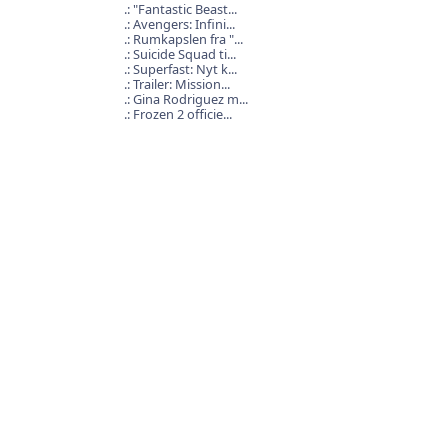
"Fantastic Beast...
Avengers: Infini...
Rumkapslen fra "...
Suicide Squad ti...
Superfast: Nyt k...
Trailer: Mission...
Gina Rodriguez m...
Frozen 2 officie...