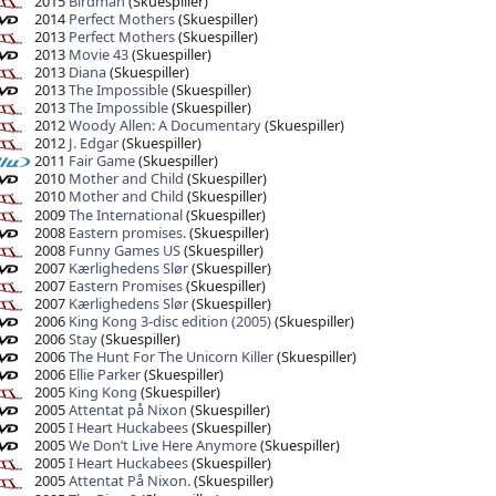
2015
Birdman
(Skuespiller)
2014
Perfect Mothers
(Skuespiller)
2013
Perfect Mothers
(Skuespiller)
2013
Movie 43
(Skuespiller)
2013
Diana
(Skuespiller)
2013
The Impossible
(Skuespiller)
2013
The Impossible
(Skuespiller)
2012
Woody Allen: A Documentary
(Skuespiller)
2012
J. Edgar
(Skuespiller)
2011
Fair Game
(Skuespiller)
2010
Mother and Child
(Skuespiller)
2010
Mother and Child
(Skuespiller)
2009
The International
(Skuespiller)
2008
Eastern promises.
(Skuespiller)
2008
Funny Games US
(Skuespiller)
2007
Kærlighedens Slør
(Skuespiller)
2007
Eastern Promises
(Skuespiller)
2007
Kærlighedens Slør
(Skuespiller)
2006
King Kong 3-disc edition (2005)
(Skuespiller)
2006
Stay
(Skuespiller)
2006
The Hunt For The Unicorn Killer
(Skuespiller)
2006
Ellie Parker
(Skuespiller)
2005
King Kong
(Skuespiller)
2005
Attentat på Nixon
(Skuespiller)
2005
I Heart Huckabees
(Skuespiller)
2005
We Don’t Live Here Anymore
(Skuespiller)
2005
I Heart Huckabees
(Skuespiller)
2005
Attentat På Nixon.
(Skuespiller)