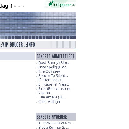
Dust Bunny (Bloc...
Ustoppelig (Bloc...
The Odyssey
Return To Silent...
If I Had Legs I’...
En Kage Til Præs...
Sirât (Blockbuster)
Vaiana
Lille Amélie (Bl...
Calle Málaga
KLOVN FOREVER tr...
Blade Runner 2: ...