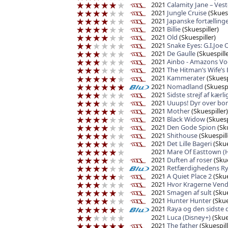
2021
Calamity Jane – Vest
2021
Jungle Cruise
(Skuesp
2021
Japanske fortælling
2021
Billie
(Skuespiller)
2021
Old
(Skuespiller)
2021
Snake Eyes: G.I.Joe 
2021
De Gaulle
(Skuespille
2021
Ainbo - Amazons Vo
2021
The Hitman’s Wife’
2021
Kammerater
(Skuesp
2021
Nomadland
(Skuespi
2021
Sidste strejf af kærl
2021
Uuups! Dyr over bo
2021
Mother
(Skuespiller)
2021
Black Widow
(Skuesp
2021
Den Gode Spion
(Sku
2021
Shithouse
(Skuespill
2021
Det Lille Bageri
(Skue
2021
Mare Of Easttown (
2021
Duften af roser
(Skue
2021
Retfærdighedens Ry
2021
A Quiet Place 2
(Skue
2021
Hvor Kragerne Vend
2021
Smagen af sult
(Skue
2021
Hunter Hunter
(Skue
2021
Raya og den sidste 
2021
Luca (Disney+)
(Skue
2021
The father
(Skuespill