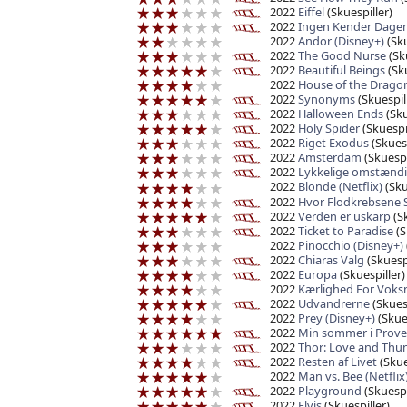
2022
Eiffel
(Skuespiller)
2022
Ingen Kender Dage
2022
Andor (Disney+)
(Sku
2022
The Good Nurse
(Sku
2022
Beautiful Beings
(Sku
2022
House of the Drago
2022
Synonyms
(Skuespil
2022
Halloween Ends
(Sku
2022
Holy Spider
(Skuespil
2022
Riget Exodus
(Skuesp
2022
Amsterdam
(Skuespi
2022
Lykkelige omstænd
2022
Blonde (Netflix)
(Sku
2022
Hvor Flodkrebsene 
2022
Verden er uskarp
(Sk
2022
Ticket to Paradise
(S
2022
Pinocchio (Disney+)
2022
Chiaras Valg
(Skuespi
2022
Europa
(Skuespiller)
2022
Kærlighed For Voksn
2022
Udvandrerne
(Skuesp
2022
Prey (Disney+)
(Skues
2022
Min sommer i Prov
2022
Thor: Love and Thu
2022
Resten af Livet
(Skue
2022
Man vs. Bee (Netflix
2022
Playground
(Skuespi
2022
Elvis
(Skuespiller)