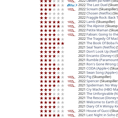
2022
Døden på Nilen
(Sku
2022
The Last Duel
(Skuesp
2022
Scream
(Skuespiller)
2022
Chosen (Netflix)
(Sku
2022
Fraggle Rock: Back 
2022
Lamb
(Skuespiller)
2022
The Alpinist
(Skuespi
2022
Petite Maman
(Skues
2022
Fabian: Going to th
2022
The Tragedy Of Mac
2021
The Book Of Boba Fe
2021
Seal Team (Netflix)
(
2021
Don’t Look Up (Netfl
2021
Encanto (Disney+)
(S
2021
Rumble (Paramount
2021
Ron's Gone Wrong (
2021
CODA (Apple+)
(Skue
2021
Swan Song (Apple+)
2022
Pig
(Skuespiller)
2022
Spencer
(Skuespiller
2021
Spiderman: No Wa
2021
Cry Macho (HBO Ma
2021
The Unforgivable (Ne
2021
The Rescue (Disney+
2021
Welcome to Earth (D
2021
Diary Of A Wimpy Ki
2021
House of Gucci
(Skue
2021
Last Night in Soho
(