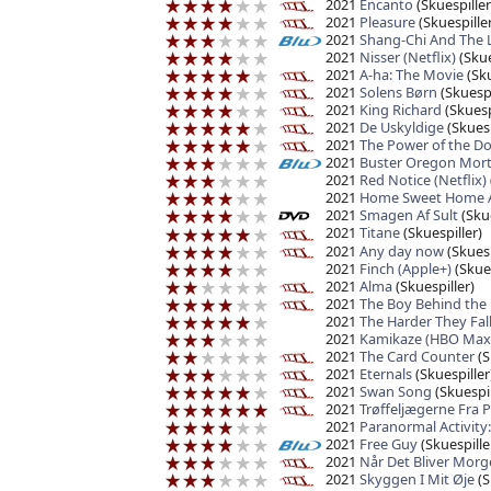
2021
Encanto
(Skuespiller
2021
Pleasure
(Skuespiller
2021
Shang-Chi And The 
2021
Nisser (Netflix)
(Skue
2021
A-ha: The Movie
(Sku
2021
Solens Børn
(Skuespi
2021
King Richard
(Skuesp
2021
De Uskyldige
(Skuesp
2021
The Power of the D
2021
Buster Oregon Mor
2021
Red Notice (Netflix)
2021
Home Sweet Home A
2021
Smagen Af Sult
(Skue
2021
Titane
(Skuespiller)
2021
Any day now
(Skuesp
2021
Finch (Apple+)
(Skues
2021
Alma
(Skuespiller)
2021
The Boy Behind the
2021
The Harder They Fall 
2021
Kamikaze (HBO Max
2021
The Card Counter
(S
2021
Eternals
(Skuespiller
2021
Swan Song
(Skuespil
2021
Trøffeljægerne Fra 
2021
Paranormal Activity
2021
Free Guy
(Skuespille
2021
Når Det Bliver Morg
2021
Skyggen I Mit Øje
(S