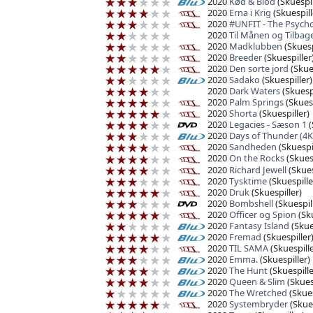
2020
Kød & Blod
(Skuespil
2020
Erna i Krig
(Skuespill
2020
#UNFIT - The Psych
2020
Til Månen og Tilbag
2020
Madklubben
(Skuesp
2020
Breeder
(Skuespiller
2020
Den sorte jord
(Skues
2020
Sadako
(Skuespiller)
2020
Dark Waters
(Skuespi
2020
Palm Springs
(Skuesp
2020
Shorta
(Skuespiller)
2020
Legacies - Sæson 1
(
2020
Days of Thunder (4
2020
Sandheden
(Skuespil
2020
On the Rocks
(Skuesp
2020
Richard Jewell
(Skues
2020
Tysktime
(Skuespille
2020
Druk
(Skuespiller)
2020
Bombshell
(Skuespil
2020
Officer og Spion
(Sk
2020
Fantasy Island
(Skue
2020
Fremad
(Skuespiller
2020
TIL SAMA
(Skuespille
2020
Emma.
(Skuespiller)
2020
The Hunt
(Skuespille
2020
Queen & Slim
(Skuesp
2020
The Wretched
(Skues
2020
Systembryder
(Skues