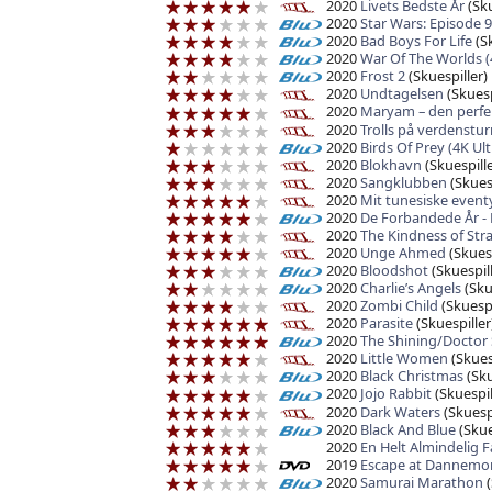
2020
Livets Bedste År
(Sku
2020
Star Wars: Episode 9
2020
Bad Boys For Life
(Sk
2020
War Of The Worlds (
2020
Frost 2
(Skuespiller)
2020
Undtagelsen
(Skuesp
2020
Maryam – den perfe
2020
Trolls på verdenstu
2020
Birds Of Prey (4K Ul
2020
Blokhavn
(Skuespille
2020
Sangklubben
(Skuesp
2020
Mit tunesiske event
2020
De Forbandede År - 
2020
The Kindness of Str
2020
Unge Ahmed
(Skuesp
2020
Bloodshot
(Skuespill
2020
Charlie’s Angels
(Sku
2020
Zombi Child
(Skuespi
2020
Parasite
(Skuespiller
2020
The Shining/Doctor 
2020
Little Women
(Skuesp
2020
Black Christmas
(Sku
2020
Jojo Rabbit
(Skuespil
2020
Dark Waters
(Skuespi
2020
Black And Blue
(Skue
2020
En Helt Almindelig F
2019
Escape at Dannemo
2020
Samurai Marathon
(