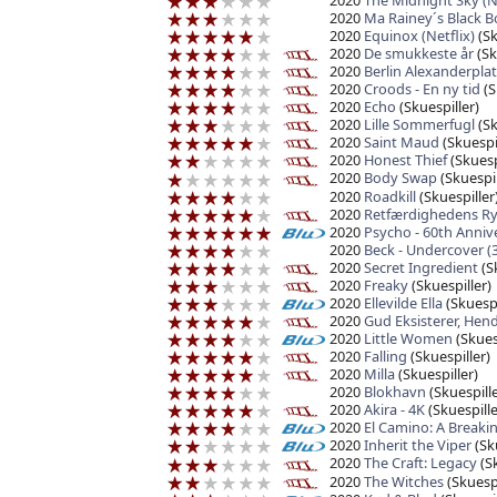
2020
Ma Rainey´s Black B
2020
Equinox (Netflix)
(Sk
2020
De smukkeste år
(Sk
2020
Berlin Alexanderplat
2020
Croods - En ny tid
(S
2020
Echo
(Skuespiller)
2020
Lille Sommerfugl
(Sk
2020
Saint Maud
(Skuespil
2020
Honest Thief
(Skuesp
2020
Body Swap
(Skuespil
2020
Roadkill
(Skuespiller
2020
Retfærdighedens Ry
2020
Psycho - 60th Annive
2020
Beck - Undercover (
2020
Secret Ingredient
(Sk
2020
Freaky
(Skuespiller)
2020
Ellevilde Ella
(Skuespi
2020
Gud Eksisterer, Hen
2020
Little Women
(Skuesp
2020
Falling
(Skuespiller)
2020
Milla
(Skuespiller)
2020
Blokhavn
(Skuespille
2020
Akira - 4K
(Skuespille
2020
El Camino: A Breaki
2020
Inherit the Viper
(Sku
2020
The Craft: Legacy
(Sk
2020
The Witches
(Skuespi