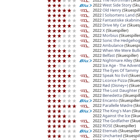
2022
The Northman
(Skue
2022
West Side Story
(Sku
2022
Old Henry
(Skuespill
2022
I Solsortens Land
(Sk
2022
Fantastiske skabni
2022
Drive My Car
(Skuesp
2022
X
(Skuespiller)
2022
Morbius
(Skuespiller
2022
Sonic the Hedgehog
2022
Ambulance
(Skuespil
2022
When We Were Bulli
2022
Belfast
(Skuespiller)
2022
Nightmare Alley
(Sku
2022
Ice Age - The Advent
2022
The Eyes Of Tammy 
2022
Speak No Evil
(Skuesp
2022
Licorice Pizza
(Skuesp
2022
Rød (Disney+)
(Skues
2022
The Lost Daughter
(
2022
Benedetta
(Skuespill
2022
Encanto
(Skuespiller
2022
Parallelle Mødre
(Sku
2022
The King's Man
(Skue
2022
Against the Ice
(Skue
2022
The Godfather
(Skue
2022
ROSE
(Skuespiller)
2022
Eternals
(Skuespiller
2022
Uncharted
(Skuespil