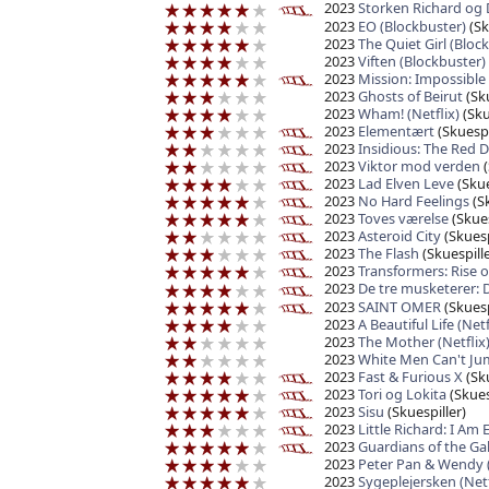
2023
Storken Richard og 
2023
EO (Blockbuster)
(Sk
2023
The Quiet Girl (Bloc
2023
Viften (Blockbuster)
2023
Mission: Impossible
2023
Ghosts of Beirut
(Sku
2023
Wham! (Netflix)
(Sku
2023
Elementært
(Skuespi
2023
Insidious: The Red 
2023
Viktor mod verden
(
2023
Lad Elven Leve
(Skue
2023
No Hard Feelings
(Sk
2023
Toves værelse
(Skues
2023
Asteroid City
(Skuesp
2023
The Flash
(Skuespille
2023
Transformers: Rise o
2023
De tre musketerer: 
2023
SAINT OMER
(Skuesp
2023
A Beautiful Life (Netf
2023
The Mother (Netflix
2023
White Men Can't Ju
2023
Fast & Furious X
(Sku
2023
Tori og Lokita
(Skues
2023
Sisu
(Skuespiller)
2023
Little Richard: I Am
2023
Guardians of the Gal
2023
Peter Pan & Wendy 
2023
Sygeplejersken (Netf