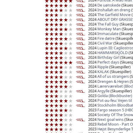
2024
Furiosa: A Mad Max
2024
De uønskede
(Skuesp
2024
Inshallah en dreng
(
2024
The Garfield Movie
(
2024
ABOUT DRY GRASSE
2024
The Fall Guy
(Skuespi
2024
Monkey Man
(Skuesp
2024
Immaculate
(Skuespi
2024
Fire døtre
(Skuespill
2024
Civil War
(Skuespiller
2024
Lupin III: Cagliostro
2024
HAMMARSKJÖLD
(Sk
2024
Birthday Girl
(Skuesp
2024
Perfect days
(Skuespi
2024
Ripple
(Skuespiller)
2024
KALAK
(Skuespiller)
2024
All of us strangers
(S
2024
Drengen & Hejren
(S
2024
Lærerværelset (Bloc
2024
Argylle
(Skuespiller)
2023
Golda (Blockbuster)
2024
Pot-au-feu: Vejen til
2024
Stockholm Bloodba
2023
Fargo season 5 (HB
2024
Society Of The Snow 
2024
Next goal wins
(Skue
2023
Rebel Moon - Part One
2023
Højst Besynderlige 