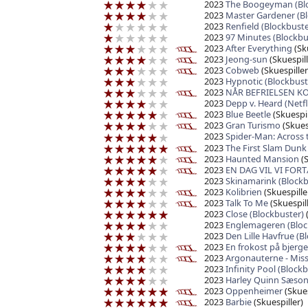
2023
The Boogeyman (Blo
2023
Master Gardener (Bl
2023
Renfield (Blockbuste
2023
97 Minutes (Blockbu
2023
After Everything
(Sku
2023
Jeong-sun
(Skuespill
2023
Cobweb
(Skuespiller
2023
Hypnotic (Blockbust
2023
NÅR BEFRIELSEN 
2023
Depp v. Heard (Netfl
2023
Blue Beetle
(Skuespil
2023
Gran Turismo
(Skuesp
2023
Spider-Man: Across 
2023
The First Slam Dun
2023
Haunted Mansion
(S
2023
EN DAG VIL VI FOR
2023
Skinamarink (Blockb
2023
Kolibrien
(Skuespille
2023
Talk To Me
(Skuespill
2023
Close (Blockbuster)
(
2023
Englemageren (Bloc
2023
Den Lille Havfrue (B
2023
En frokost på bjerge
2023
Argonauterne - Mis
2023
Infinity Pool (Block
2023
Harley Quinn Sæson
2023
Oppenheimer
(Skues
2023
Barbie
(Skuespiller)