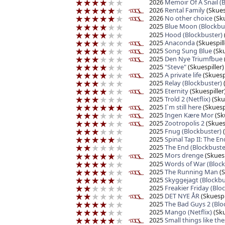
2026
Memoir Of A Snail (
2026
Rental Family
(Skuesp
2026
No other choice
(Sku
2025
Blue Moon (Blockbu
2025
Hood (Blockbuster)
2025
Anaconda
(Skuespill
2025
Song Sung Blue
(Sku
2025
Den Nye Triumfbue
2025
"Steve"
(Skuespiller)
2025
A private life
(Skuespi
2025
Relay (Blockbuster)
(
2025
Eternity
(Skuespiller
2025
Trold 2 (Netflix)
(Skue
2025
I`m still here
(Skuespi
2025
Ingen Kære Mor
(Sku
2025
Zootropolis 2
(Skuesp
2025
Fnug (Blockbuster)
(
2025
Spinal Tap II: The E
2025
The End (Blockbuste
2025
Mors drenge
(Skuesp
2025
Words of War (Block
2025
The Running Man
(S
2025
Skyggejagt (Blockbu
2025
Freakier Friday (Blo
2025
DET NYE ÅR
(Skuespi
2025
The Bad Guys 2 (Blo
2025
Mango (Netflix)
(Sku
2025
Small things like th