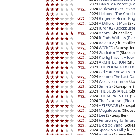
2024
Den Vilde Robot (Bl
2024
Mufasa:Løvernes K
2024
Hellboy - The Crook
2024
Ringenes Herre: Kr
2024
A Different Man
(Sku
2024
Juror #2 (Blockbuste
2024
Anora
(Skuespiller)
2024
It Ends With Us (Blo
2024
Vaiana 2
(Skuespiller
2024
WICKED
(Skuespiller
2024
Gladiator II
(Skuespil
2024
Kærlig hilsen, Hilde
(
2024
ARCHITECTION
(Skue
2024
THE ROOM NEXT D
2024
Girl You Know It's T
2024
Venom: The Last Da
2024
We Live in Time
(Sku
2024
Smile 2
(Skuespiller)
2024
THE SUBSTANCE
(Sku
2024
THE APPRENTICE
(Sk
2024
The Exorcism (Block
2024
AFTERWAR
(Skuespil
2024
Megalopolis
(Skuespi
2024
Lee
(Skuespiller)
2024
Føreren og forfører
2024
Blod og vand
(Skuesp
2024
Speak No Evil
(Skues
2024
Vogter
(Skuespiller)