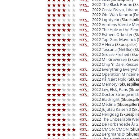
2022
The Black Phone
(Sk
2022
Costa Brava, Libano
2022
Obi-Wan Kenobi (Di
2022
Lightyear
(Skuespille
2022
Verdens Værste Me
2022
The Hole in the Fen
2022
Esthers Orkester
(Sk
2022
Top Gun: Maverick
(
2022
A Hero
(Skuespiller)
2022
Toscana (Netflix)
(Sk
2022
Grosse Freiheit
(Skue
2022
Mr. Graversen
(Skues
2022
Chip 'n Dale: Rescue
2022
Everything Everywhe
2022
Operation Minceme
2022
På Nært Hold
(Skuesp
2022
Memory
(Skuespiller
2022
Lev, Elsk, Paris
(Skues
2022
Doctor Strange in t
2022
Blacklight
(Skuespill
2022
Medina
(Skuespiller)
2022
Jujutsu Kaisen 0
(Sku
2022
Helligdag
(Skuespille
2022
The Unbearable Weig
2022
De Forbandede År 2
2022
C’MON C’MON
(Skue
2022
Bergmans Ø
(Skuespi