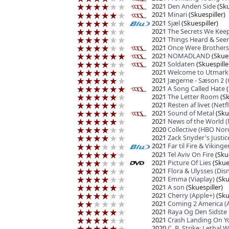
2021
Den Anden Side
(Sku
2021
Minari
(Skuespiller)
2021
Sjæl
(Skuespiller)
2021
The Secrets We Keep
2021
Things Heard & Seen 
2021
Once Were Brothers
2021
NOMADLAND
(Skues
2021
Soldaten
(Skuespille
2021
Welcome to Utmark 
2021
Jægerne - Sæson 2 (
2021
A Song Called Hate
(
2021
The Letter Room
(Sk
2021
Resten af livet (Netfl
2021
Sound of Metal
(Skue
2021
News of the World (N
2020
Collective (HBO Nord
2021
Zack Snyder's Justi
2021
Far til Fire & Viking
2021
Tel Aviv On Fire
(Skue
2021
Picture Of Lies
(Skues
2021
Flora & Ulysses (Dis
2021
Emma (Viaplay)
(Sku
2021
A son
(Skuespiller)
2021
Cherry (Apple+)
(Sku
2021
Coming 2 America (
2021
Raya Og Den Sidste 
2021
Crash Landing On Yo
2020
C. B. Strike: Lethal