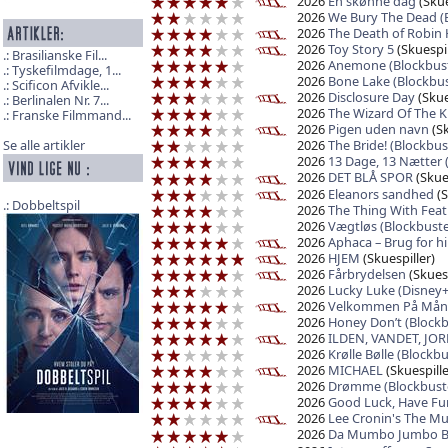
2026
En skønne dag
(Skue
2026
We Bury The Dead (
2026
The Death of Robin
2026
Toy Story 5
(Skuespil
Brasilianske Fil...
2026
Anemone (Blockbust
Tyskefilmdage, 1...
2026
Bone Lake (Blockbus
Scificon Afvikle...
2026
Disclosure Day
(Skue
Berlinalen Nr. 7...
2026
The Wizard Of The K
Franske Filmmand...
2026
Pigen uden navn
(Sk
2026
The Bride! (Blockbus
Se alle artikler
2026
13 Dage, 13 Nætter 
2026
DET BLÅ SPOR
(Skues
2026
Eleanors sandhed
(S
Dobbeltspil
2026
The Thing With Feat
2026
Vægtløs (Blockbuste
2026
Aphaca – Brug for 
2026
HJEM
(Skuespiller)
2026
Fårbrydelsen
(Skuesp
2026
Lucky Luke (Disney+
2026
Velkommen På Mån
2026
Honey Don’t (Blockb
2026
ILDEN, VANDET, JO
2026
Krølle Bølle (Blockbu
2026
MICHAEL
(Skuespille
2026
Drømme (Blockbust
2026
Good Luck, Have Fun
2026
Lee Cronin's The 
2026
Da Mumbo Jumbo Bl