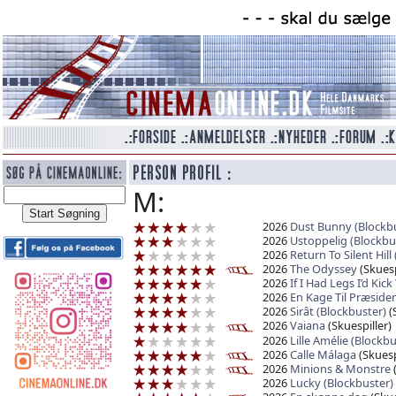
M:
2026
Dust Bunny (Blockbu
2026
Ustoppelig (Blockbu
2026
Return To Silent Hill
2026
The Odyssey
(Skuesp
2026
If I Had Legs I’d Kic
2026
En Kage Til Præside
2026
Sirât (Blockbuster)
(
2026
Vaiana
(Skuespiller)
2026
Lille Amélie (Blockbu
2026
Calle Málaga
(Skuesp
2026
Minions & Monstre
(
2026
Lucky (Blockbuster)