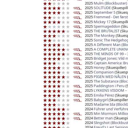
2025
Mulm (Blockbuster)
2025
SOLITUDE
(Skuespill
2025
September 5
(Skuesp
2025
Fremmed - Det førs
2025
Mickey 17
(Skuespill
2025
Spermageddon
(Sku
2025
THE BRUTALIST
(Skue
2025
The Monkey
(Skuespi
2025
Sonic The Hedgehog 
2025
A Different Man (Bl
2025
A COMPLETE UNK
2025
THE MINDS OF 99 – 
2025
Bridget Jones: Vild
2025
Captain America: B
2025
Honey
(Skuespiller)
2025
Companion
(Skuespi
2025
PIGEN MED NÅLEN
(
2025
The Substance (Bloc
2025
Paddington i Peru
(S
2025
LYKKENS VISDOM – D
2025
Emilia Pérez
(Skuespi
2025
Babygirl
(Skuespiller
2025
Madame Ida (Blockb
2024
Führer und Verführe
2025
Min Mormors Millio
2024
Better man
(Skuespil
2024
Slingshot (Blockbust
2024
Freud's Last Session