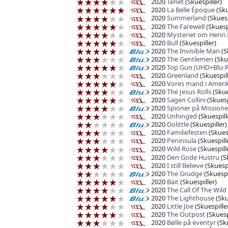
2020
Tenet
(Skuespiller)
2020
La Belle Époque
(Sku
2020
Summerland
(Skuesp
2020
The Farewell
(Skuespi
2020
Mysteriet om Henri 
2020
Bull
(Skuespiller)
2020
The Invisible Man
(S
2020
The Gentlemen
(Skue
2020
Top Gun (UHD+Blu-R
2020
Greenland
(Skuespill
2020
Vores mand i Ameri
2020
The Jesus Rolls
(Skue
2020
Sagen Collini
(Skuesp
2020
Spioner på Missione
2020
Unhinged
(Skuespill
2020
Dolittle
(Skuespiller)
2020
Familiefesten
(Skuesp
2020
Peninsula
(Skuespill
2020
Wild Rose
(Skuespill
2020
Den Gode Hustru
(S
2020
I still Believe
(Skuespi
2020
The Grudge
(Skuespi
2020
Bait
(Skuespiller)
2020
The Call Of The Wild
2020
The Lighthouse
(Sku
2020
Little Joe
(Skuespille
2020
The Outpost
(Skuesp
2020
Bølle på eventyr
(Sku