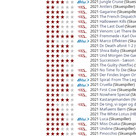
2021
Jungle Cruise
(Skuesp
2021
Antlers
(Skuespiller)
2021
Gagarine
(Skuespille
2021
The French Dispatc
2021
Halloween Kills
(Skue
2021
The Last Duel
(Skues
2021
Venom: Let There B
2021
Fremmede i Karl Ove
2021
Marco Effekten
(Skue
2021
Dr. Death afsnit 1-2 
2021
Shiva Baby
(Skuespil
2021
Und Morgen Die Ga
2021
Succession - Sæson 
2021
The Guilty (Netflix)
(
2021
No Time To Die
(Skue
2021
Der Findes Ingen O
2021
Spiral: From The Le
2021
Cruella
(Skuespiller)
2021
First Cow
(Skuespille
2021
Nowhere Special
(Sk
2021
Kastanjemanden (Net
2021
De ting, vi siger og d
2021
Mafiaens Børn
(Skue
2021
The White Lotus (H
2021
Luca
(Skuespiller)
2021
Miss Osaka
(Skuespil
2021
Undine
(Skuespiller)
2021
Pinocchio
(Skuespill