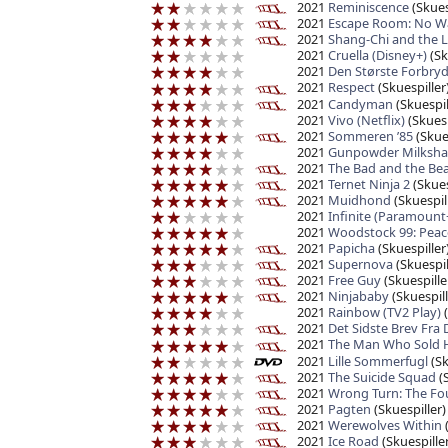
2021
Reminiscence
(Skues
2021
Escape Room: No W
2021
Shang-Chi and the L
2021
Cruella (Disney+)
(Sk
2021
Den Største Forbryd
2021
Respect
(Skuespiller
2021
Candyman
(Skuespil
2021
Vivo (Netflix)
(Skuesp
2021
Sommeren ’85
(Skues
2021
Gunpowder Milkshak
2021
The Bad and the Bea
2021
Ternet Ninja 2
(Skues
2021
Muidhond
(Skuespil
2021
Infinite (Paramount
2021
Woodstock 99: Peac
2021
Papicha
(Skuespiller
2021
Supernova
(Skuespil
2021
Free Guy
(Skuespille
2021
Ninjababy
(Skuespill
2021
Rainbow (TV2 Play)
(
2021
Det Sidste Brev Fra 
2021
The Man Who Sold H
2021
Lille Sommerfugl
(Sk
2021
The Suicide Squad
(S
2021
Wrong Turn: The Fo
2021
Pagten
(Skuespiller)
2021
Werewolves Within
(
2021
Ice Road
(Skuespiller