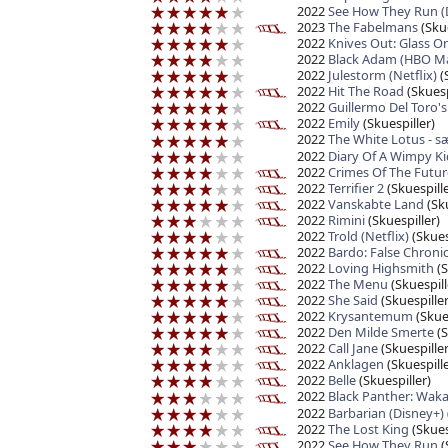
2022
See How They Run (
2023
The Fabelmans
(Skue
2022
Knives Out: Glass On
2022
Black Adam (HBO M
2022
Julestorm (Netflix)
(
2022
Hit The Road
(Skuesp
2022
Guillermo Del Toro's
2022
Emily
(Skuespiller)
2022
The White Lotus - 
2022
Diary Of A Wimpy Kid
2022
Crimes Of The Futur
2022
Terrifier 2
(Skuespille
2022
Vanskabte Land
(Sku
2022
Rimini
(Skuespiller)
2022
Trold (Netflix)
(Skues
2022
Bardo: False Chronic
2022
Loving Highsmith
(S
2022
The Menu
(Skuespill
2022
She Said
(Skuespiller
2022
Krysantemum
(Skues
2022
Den Milde Smerte
(S
2022
Call Jane
(Skuespiller
2022
Anklagen
(Skuespille
2022
Belle
(Skuespiller)
2022
Black Panther: Wak
2022
Barbarian (Disney+)
2022
The Lost King
(Skues
2022
See How They Run
(