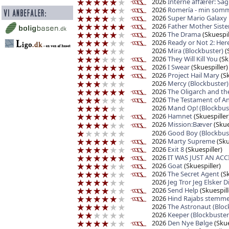
2026
Interne affærer: Sag
2026
Romería - min somme
2026
Super Mario Galaxy
2026
Father Mother Siste
2026
The Drama
(Skuespil
2026
Ready or Not 2: Her
2026
Mira (Blockbuster)
(
2026
They Will Kill You
(Sk
2026
I Swear
(Skuespiller)
2026
Project Hail Mary
(Sk
2026
Mercy (Blockbuster)
2026
The Oligarch and the
2026
The Testament of A
2026
Mand Op! (Blockbus
2026
Hamnet
(Skuespiller
2026
Mission:Bæver
(Skue
2026
Good Boy (Blockbus
2026
Marty Supreme
(Sku
2026
Exit 8
(Skuespiller)
2026
IT WAS JUST AN AC
2026
Goat
(Skuespiller)
2026
The Secret Agent
(S
2026
Jeg Tror Jeg Elsker D
2026
Send Help
(Skuespill
2026
Hind Rajabs stemm
2026
The Astronaut (Bloc
2026
Keeper (Blockbuster
2026
Den Nye Bølge
(Skue