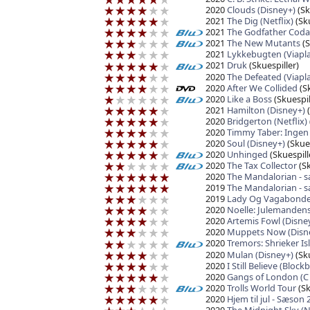
2020
Clouds (Disney+)
(Sk
2021
The Dig (Netflix)
(Sku
2021
The Godfather Coda 
2021
The New Mutants
(S
2021
Lykkebugten (Viapla
2021
Druk
(Skuespiller)
2020
The Defeated (Viapl
2020
After We Collided
(Sk
2020
Like a Boss
(Skuespil
2021
Hamilton (Disney+)
(
2020
Bridgerton (Netflix)
2020
Timmy Taber: Ingen E
2020
Soul (Disney+)
(Skues
2020
Unhinged
(Skuespill
2020
The Tax Collector
(Sk
2020
The Mandalorian - s
2019
The Mandalorian - s
2019
Lady Og Vagabonde
2020
Noelle: Julemandens
2020
Artemis Fowl (Disne
2020
Muppets Now (Disn
2020
Tremors: Shrieker Is
2020
Mulan (Disney+)
(Sku
2020
I Still Believe (Block
2020
Gangs of London (C
2020
Trolls World Tour
(Sk
2020
Hjem til jul - Sæson 2
2020
The Midnight Sky (Ne