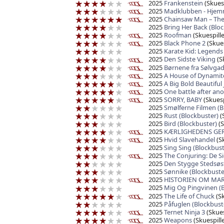
2025
Frankenstein
(Skuesp
2025
Madklubben - Hjem
2025
Chainsaw Man – The
2025
Bring Her Back (Blo
2025
Roofman
(Skuespille
2025
Black Phone 2
(Skues
2025
Karate Kid: Legends
2025
Den Sidste Viking
(Sk
2025
Børnene fra Sølvga
2025
A House of Dynamit
2025
A Big Bold Beautiful
2025
One battle after an
2025
SORRY, BABY
(Skuesp
2025
Smølferne Filmen (B
2025
Rust (Blockbuster)
(
2025
Bird (Blockbuster)
(S
2025
KÆRLIGHEDENS GE
2025
Hvid Slavehandel
(Sk
2025
Sing Sing (Blockbust
2025
The Conjuring: De Si
2025
Den Stygge Stedsøst
2025
Sønnike (Blockbuste
2025
HISTORIEN OM MAR
2025
Mig Og Pingvinen (B
2025
The Life of Chuck
(Sk
2025
Påfuglen (Blockbust
2025
Ternet Ninja 3
(Skues
2025
Weapons
(Skuespille