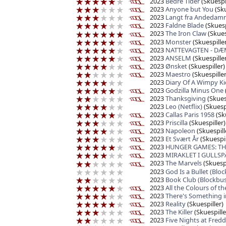
2023
Bedre Tider
(Skuespil
2023
Anyone but You
(Sku
2023
Langt fra Andeda
2023
Faldne Blade
(Skuesp
2023
The Iron Claw
(Skues
2023
Monster
(Skuespiller
2023
NATTEVAGTEN - DÆ
2023
ANSELM
(Skuespiller
2023
Ønsket
(Skuespiller)
2023
Maestro
(Skuespiller
2023
Diary Of A Wimpy Ki
2023
Godzilla Minus One
2023
Thanksgiving
(Skues
2023
Leo (Netflix)
(Skuespi
2023
Callas Paris 1958
(Sku
2023
Priscilla
(Skuespiller)
2023
Napoleon
(Skuespill
2023
Et Svært År
(Skuespil
2023
HUNGER GAMES: TH
2023
MIRAKLET I GULLS
2023
The Marvels
(Skuespi
2023
God Is a Bullet (Blo
2023
Book Club (Blockbus
2023
All the Colours of 
2023
There's Something i
2023
Reality
(Skuespiller)
2023
The Killer
(Skuespille
2023
Five Nights at Fredd