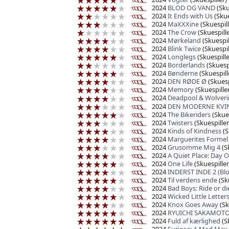
2024
BLOD OG VAND
(Sku
2024
It Ends with Us
(Skue
2024
MaXXXine
(Skuespill
2024
The Crow
(Skuespille
2024
Mørkeland
(Skuespil
2024
Blink Twice
(Skuespil
2024
Longlegs
(Skuespille
2024
Borderlands
(Skuespi
2024
Bønderne
(Skuespill
2024
DEN RØDE Ø
(Skuesp
2024
Memory
(Skuespiller
2024
Deadpool & Wolveri
2024
DEN MODERNE KVI
2024
The Bikeriders
(Skues
2024
Twisters
(Skuespiller
2024
Kinds of Kindness
(S
2024
Marguerites Formel
2024
Grusomme Mig 4
(Sk
2024
A Quiet Place: Day 
2024
One Life
(Skuespiller
2024
INDERST INDE 2 (Blo
2024
Til verdens ende
(Sku
2024
Bad Boys: Ride or di
2024
Wicked Little Letter
2024
Knox Goes Away
(Sk
2024
RYUICHI SAKAMOTO
2024
Fuld af kærlighed
(Sk