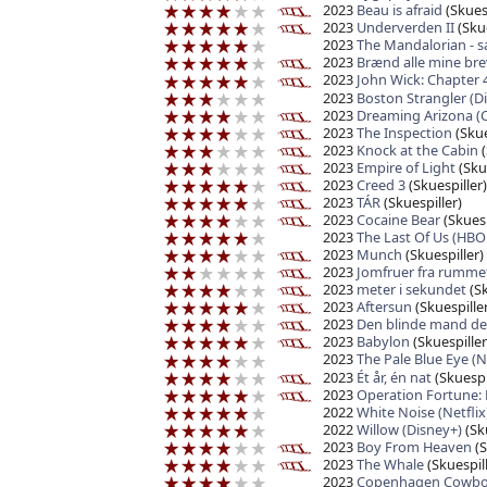
2023
Beau is afraid
(Skuesp
2023
Underverden II
(Skue
2023
The Mandalorian - s
2023
Brænd alle mine bre
2023
John Wick: Chapter 
2023
Boston Strangler (D
2023
Dreaming Arizona (
2023
The Inspection
(Skue
2023
Knock at the Cabin
(
2023
Empire of Light
(Skue
2023
Creed 3
(Skuespiller)
2023
TÁR
(Skuespiller)
2023
Cocaine Bear
(Skuesp
2023
The Last Of Us (HBO
2023
Munch
(Skuespiller)
2023
Jomfruer fra rumme
2023
meter i sekundet
(Sk
2023
Aftersun
(Skuespiller
2023
Den blinde mand der
2023
Babylon
(Skuespiller
2023
The Pale Blue Eye (Ne
2023
Ét år, én nat
(Skuespi
2023
Operation Fortune: 
2022
White Noise (Netflix
2022
Willow (Disney+)
(Sku
2023
Boy From Heaven
(S
2023
The Whale
(Skuespill
2023
Copenhagen Cowboy 