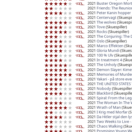
2021
Buster Oregon Mor
2021
Friends: The Reunio
2021
Peter Kanin hopper
2021
Centervagt
(Skuespil
2021
The wolves
(Skuespil
2021
Tove
(Skuespiller)
2021
Rocks
(Skuespiller)
2021
The Conjuring: The 
2021
Oslo
(Skuespiller)
2021
Marco Effekten
(Skue
2021
Gloria Mundi
(Skuesp
2021
100 % Ulv
(Skuespille
2021
In treatment 4
(Skue
2021
The Unholy
(Skuespil
2021
Demon Slayer: Kimet
2021
Memories of Murde
2021
Yakari - på store eve
2021
THE UNITED STATES 
2021
Nobody
(Skuespiller
2021
Blackbird
(Skuespille
2021
Spiral: From the Le
2021
The Woman In The W
2021
Wrath of Man
(Skues
2021
I Krig med Morfar
(S
2021
Da Hitler stjal den l
2021
Two Weeks to Live 
2021
Chaos Walking
(Skue
2021
Promising Young 