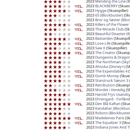
2023
Mending the Line (B
2023
BLACKBERRY
(Skuesp
2023
Hygge
(Skuespiller)
2023
65 (Blockbuster)
(Sku
2023
Bror og Søster (Bloc
2023
Killers of the Flowe
2023
The Miracle Club
(Sk
2023
Beautiful Disaster (
2023
Bastarden
(Skuespill
2023
Love Life
(Skuespille
2023
Saw X
(Skuespiller)
2023
The Creator
(Skuespi
2023
Dungeons & Dragon
2023
The Northman (Sky
2023
Ahsoka (Disney+)
(Sk
2023
The Expendables 4
(
2023
Dumb Money
(Skues
2023
Starstruck Sæson 3
2023
Retribution
(Skuespil
2023
Mordet i Venedig
(Sk
2023
Harold Frys Usandsy
2023
Ehrengard - Forførel
2023
Den Blå Kaftan
(Skue
2023
Kandahar (Blockbus
2023
Robots (Blockbuster
2023
Madeleines Paris
(Sk
2023
The Equalizer 3
(Skue
2023
Indiana Jones And Th