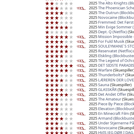
2025
The Alto Knights (Bl
2025
The Phoenician Sc
2025
The Outrun (Blockbu
2025
Novocaine (Blockbu
2025
Fremmed: Det Først
2025
Min Evige Sommer (
2025
Dept. Q (Netflix)
(Sku
2025
Mission Impossible 
2025
For Fuld Musik
(Skue
2025
SOULEYMANE´S ST
2025
Reservatet (Netflix)
2025
Elskling (Blockbuste
2025
The Legend of Ochi
2025
DET SIDSTE PARADIS
2025
Warfare
(Skuespiller
2025
Thunderbolts*
(Skue
2025
LÆREREN DER LOVE
2025
Sauna
(Skuespiller)
2025
GLASSKÅR
(Skuespill
2025
Det Andet Offer
(Sku
2025
The Amateur
(Skuesp
2025
Piece By Piece (Bloc
2025
Elevation (Blockbust
2025
En Minecraft Film
(Sk
2025
Armand (Blockbuste
2025
Under Stjernerne P
2025
Novocaine
(Skuespil
2025
HVIS JEG DØR I DAG